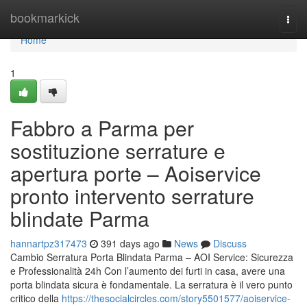
Home
bookmarkick
Togg
navi
Home
1
Fabbro a Parma per
sostituzione serrature e
apertura porte – Aoiservice
pronto intervento serrature
blindate Parma
hannartpz317473
391 days ago
News
Discuss
Cambio Serratura Porta Blindata Parma – AOI Service: Sicurezza
e Professionalità 24h Con l’aumento dei furti in casa, avere una
porta blindata sicura è fondamentale. La serratura è il vero punto
critico della
https://thesocialcircles.com/story5501577/aoiservice-