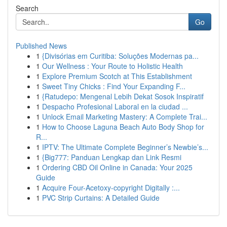
Search
Go
Published News
1
{Divisórias em Curitiba: Soluções Modernas pa...
1
Our Wellness : Your Route to Holistic Health
1
Explore Premium Scotch at This Establishment
1
Sweet Tiny Chicks : Find Your Expanding F...
1
{Ratudepo: Mengenal Lebih Dekat Sosok Inspiratif
1
Despacho Profesional Laboral en la ciudad ...
1
Unlock Email Marketing Mastery: A Complete Trai...
1
How to Choose Laguna Beach Auto Body Shop for
R...
1
IPTV: The Ultimate Complete Beginner’s Newbie’s...
1
{Big777: Panduan Lengkap dan Link Resmi
1
Ordering CBD Oil Online in Canada: Your 2025
Guide
1
Acquire Four-Acetoxy-copyright Digitally :...
1
PVC Strip Curtains: A Detailed Guide