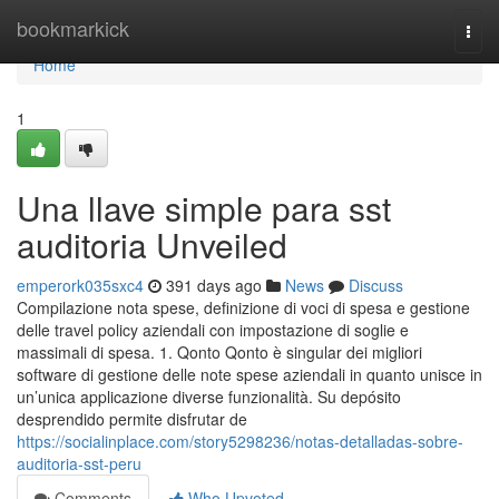
Home
bookmarkick
Togg
navi
Home
1
Una llave simple para sst
auditoria Unveiled
emperork035sxc4
391 days ago
News
Discuss
Compilazione nota spese, definizione di voci di spesa e gestione
delle travel policy aziendali con impostazione di soglie e
massimali di spesa. 1. Qonto Qonto è singular dei migliori
software di gestione delle note spese aziendali in quanto unisce in
un’unica applicazione diverse funzionalità. Su depósito
desprendido permite disfrutar de
https://socialinplace.com/story5298236/notas-detalladas-sobre-
auditoria-sst-peru
Comments
Who Upvoted