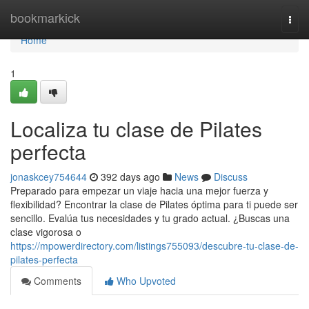
Home
bookmarkick
Togg
navi
Home
1
Localiza tu clase de Pilates
perfecta
jonaskcey754644
392 days ago
News
Discuss
Preparado para empezar un viaje hacia una mejor fuerza y
flexibilidad? Encontrar la clase de Pilates óptima para ti puede ser
sencillo. Evalúa tus necesidades y tu grado actual. ¿Buscas una
clase vigorosa o
https://mpowerdirectory.com/listings755093/descubre-tu-clase-de-
pilates-perfecta
Comments
Who Upvoted