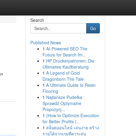
Search
Go
Published News
1
AI-Powered SEO The
Future for Search Im...
1
HP Druckerpatronen: Die
Ultimative Kaufberatung
1
A Legend of Gold
an
Dragonborn The Tale
1
A Ultimate Guide to Resin
Flooring
1
Najtańsze Pudełka :
Sprawdź Optymalne
Propozycj...
1
{How to Optimize Execution
for Better Profits |...
1
สล็อตออนไลน์ เล่นง่าย สร้าง
รายได้จากเกมที่ควรเล่น