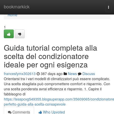
Home
bookmarkick
Tog
nav
Home
1
Guida tutorial completa alla
scelta del condizionatore
ideale per ogni esigenza
francesfymx302613
387 days ago
News
Discuss
Orientarsi tra i vari modelli di climatizzatori può essere complicato.
Una scelta sbagliata può compromettere comfort e risparmio. Con
una scelta ponderata avrai efficienza e risparmio. 1. Capire il
fabbisogno di
https://tesspcvg549355.blogsuperapp.com/35609065/condizionatore
perfetto-guida-alla-scelta-consapevole
Comments
Who Upvoted