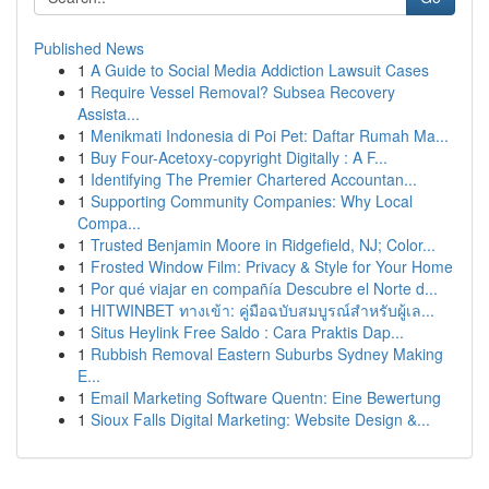
Published News
1
A Guide to Social Media Addiction Lawsuit Cases
1
Require Vessel Removal? Subsea Recovery
Assista...
1
Menikmati Indonesia di Poi Pet: Daftar Rumah Ma...
1
Buy Four-Acetoxy-copyright Digitally : A F...
1
Identifying The Premier Chartered Accountan...
1
Supporting Community Companies: Why Local
Compa...
1
Trusted Benjamin Moore in Ridgefield, NJ; Color...
1
Frosted Window Film: Privacy & Style for Your Home
1
Por qué viajar en compañía Descubre el Norte d...
1
HITWINBET ทางเข้า: คู่มือฉบับสมบูรณ์สำหรับผู้เล...
1
Situs Heylink Free Saldo : Cara Praktis Dap...
1
Rubbish Removal Eastern Suburbs Sydney Making
E...
1
Email Marketing Software Quentn: Eine Bewertung
1
Sioux Falls Digital Marketing: Website Design &...