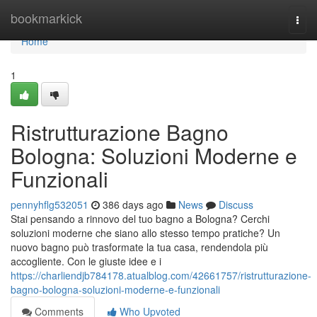
Home
bookmarkick
Togg
navi
Home
1
Ristrutturazione Bagno
Bologna: Soluzioni Moderne e
Funzionali
pennyhflg532051
386 days ago
News
Discuss
Stai pensando a rinnovo del tuo bagno a Bologna? Cerchi
soluzioni moderne che siano allo stesso tempo pratiche? Un
nuovo bagno può trasformate la tua casa, rendendola più
accogliente. Con le giuste idee e i
https://charliendjb784178.atualblog.com/42661757/ristrutturazione-
bagno-bologna-soluzioni-moderne-e-funzionali
Comments
Who Upvoted