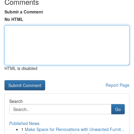
Comments
Submit a Comment
No HTML
HTML is disabled
Report Page
Search
Go
Published News
1
Make Space for Renovations with Unwanted Furnit...