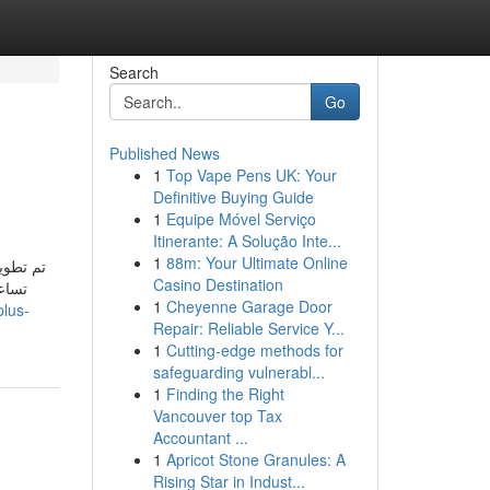
Search
Go
Published News
1
Top Vape Pens UK: Your
Definitive Buying Guide
1
Equipe Móvel Serviço
Itinerante: A Solução Inte...
1
88m: Your Ultimate Online
تم تطوير
Casino Destination
تساعد
1
Cheyenne Garage Door
plus-
Repair: Reliable Service Y...
1
Cutting-edge methods for
safeguarding vulnerabl...
1
Finding the Right
Vancouver top Tax
Accountant ...
1
Apricot Stone Granules: A
Rising Star in Indust...