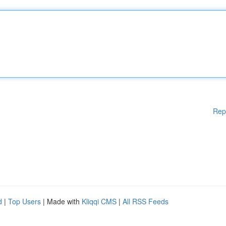
Rep
d
|
Top Users
| Made with
Kliqqi CMS
|
All RSS Feeds