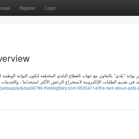
roups
Register
Login
verview
 بوابة "بلدي" بالتعاون مع جهات القطاع البلدي المختلفة لتكون البوابة الوطنية 
 في تقديم الطلبات الإلكترونية لاستخراج الرخص الأكثر استخداما ، والخدمات ا
//petsupplydubai36789.theblogfairy.com/35304714/the-fact-about-pets-