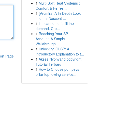
1
Multi-Split Heat Systems :
Comfort & Refres...
1
{Arcmira: A In-Depth Look
into the Nascent ...
1
I'm cannot to fulfill the
demand. Cre...
1
Reaching Your SP+
Account: A Simple
Walkthrough
1
Unlocking OLSP: A
Introductory Explanation to t...
ort Page
1
Akses Nyonya4d copyright:
Tutorial Terbaru
1
How to Choose pompeys
pillar top towing service...