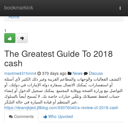
Home
bookmarkick
Togg
navi
Home
1
The Greatest Guide To 2018
cash
maximw431hmn4
370 days ago
News
Discuss
اكتشف الفعاليات والوجهات والمطاعم القريبة وغير ذلك الكثير لأي أسئلة
أو استفسارات، يُمكنك الاتصال بسفارة دولة الإمارات في دولتك، أو
التواصل مع وزارة الصحة ووقاية المجتمع. يمكنك تسجيل الدخول أو إنشاء
حساب لحفظ تفضيلاتك وتلقّي خيارات خاصة بك. لا يُسمح أيضاً بالسلوك
غير المنتظم أو قيادة السيارة في حالة السّكَر،
https://deanqbjed.jiliblog.com/93076040/a-review-of-2018-cash
Comments
Who Upvoted