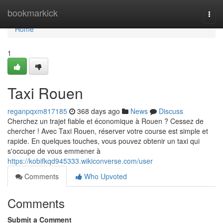
Home
bookmarkick
Togg
navi
Home
1
Taxi Rouen
reganpqxm817185
368 days ago
News
Discuss
Cherchez un trajet fiable et économique à Rouen ? Cessez de
chercher ! Avec Taxi Rouen, réserver votre course est simple et
rapide. En quelques touches, vous pouvez obtenir un taxi qui
s'occupe de vous emmener à
https://kobifkqd945333.wikiconverse.com/user
Comments
Who Upvoted
Comments
Submit a Comment