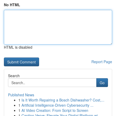
No HTML
HTML is disabled
Report Page
Search
Go
Published News
1
Is It Worth Repairing a Bosch Dishwasher? Cost,...
1
Artificial Intelligence-Driven Cybersecurity ...
1
AI Video Creation: From Script to Screen
1
Caption Verve: Elevate Your Digital Platform wi...