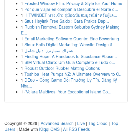
1
Frosted Window Film: Privacy & Style for Your Home
1
Por qué viajar en compañía Descubre el Norte d...
1
HITWINBET ทางเข้า: คู่มือฉบับสมบูรณ์สำหรับผู้เล...
1
Situs Heylink Free Saldo : Cara Praktis Dap...
1
Rubbish Removal Eastern Suburbs Sydney Making
E...
1
Email Marketing Software Quentn: Eine Bewertung
1
Sioux Falls Digital Marketing: Website Design &...
1
اشتراك سمارترز: دليل شامل
1
Finding Hope: A Handbook to Substance Abuse...
1
SIM Virtual Claro: Um Guia Completo e Tudo o...
1
Robust Outdoor Rubber Matting Options
1
Toshiba Heat Pumps NZ: A Ultimate Overview to C...
1
DE88 – Cổng Game Đổi Thưởng Uy Tín, Đăng Ký
Nha...
1
{Velara Maldives: Your Exceptional Island Co...
Copyright © 2026 |
Advanced Search
|
Live
|
Tag Cloud
|
Top
Users
| Made with
Kliqqi CMS
|
All RSS Feeds