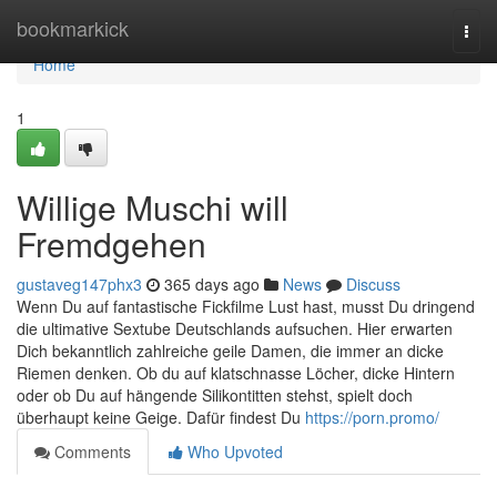
Home
bookmarkick
Togg
navi
Home
1
Willige Muschi will
Fremdgehen
gustaveg147phx3
365 days ago
News
Discuss
Wenn Du auf fantastische Fickfilme Lust hast, musst Du dringend
die ultimative Sextube Deutschlands aufsuchen. Hier erwarten
Dich bekanntlich zahlreiche geile Damen, die immer an dicke
Riemen denken. Ob du auf klatschnasse Löcher, dicke Hintern
oder ob Du auf hängende Silikontitten stehst, spielt doch
überhaupt keine Geige. Dafür findest Du
https://porn.promo/
Comments
Who Upvoted