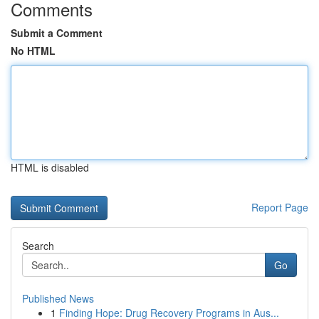
Comments
Submit a Comment
No HTML
HTML is disabled
Report Page
Search
Go
Published News
1
Finding Hope: Drug Recovery Programs in Aus...