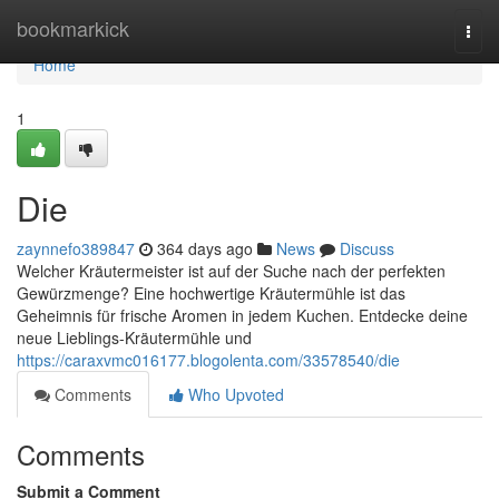
Home
bookmarkick
Togg
navi
Home
1
Die
zaynnefo389847
364 days ago
News
Discuss
Welcher Kräutermeister ist auf der Suche nach der perfekten
Gewürzmenge? Eine hochwertige Kräutermühle ist das
Geheimnis für frische Aromen in jedem Kuchen. Entdecke deine
neue Lieblings-Kräutermühle und
https://caraxvmc016177.blogolenta.com/33578540/die
Comments
Who Upvoted
Comments
Submit a Comment