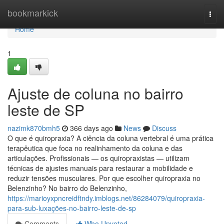
Home
bookmarkick
Togg
navi
Home
1
Ajuste de coluna no bairro
leste de SP
nazimk870bmh5
366 days ago
News
Discuss
O que é quiropraxia? A ciência da coluna vertebral é uma prática
terapêutica que foca no realinhamento da coluna e das
articulações. Profissionais — os quiropraxistas — utilizam
técnicas de ajustes manuais para restaurar a mobilidade e
reduzir tensões musculares. Por que escolher quiropraxia no
Belenzinho? No bairro do Belenzinho,
https://marioyxpncreidftndy.imblogs.net/86284079/quiropraxia-
para-sub-luxações-no-bairro-leste-de-sp
Comments
Who Upvoted