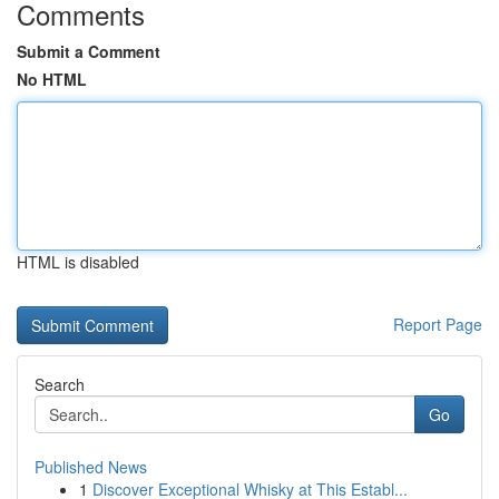
Comments
Submit a Comment
No HTML
HTML is disabled
Report Page
Search
Go
Published News
1
Discover Exceptional Whisky at This Establ...