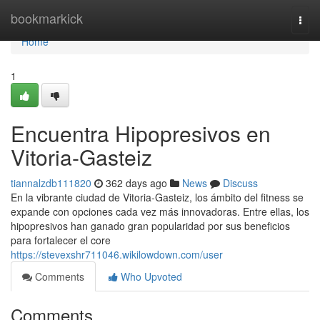
Home
bookmarkick
Togg
navi
Home
1
Encuentra Hipopresivos en
Vitoria-Gasteiz
tiannalzdb111820
362 days ago
News
Discuss
En la vibrante ciudad de Vitoria-Gasteiz, los ámbito del fitness se
expande con opciones cada vez más innovadoras. Entre ellas, los
hipopresivos han ganado gran popularidad por sus beneficios
para fortalecer el core
https://stevexshr711046.wikilowdown.com/user
Comments
Who Upvoted
Comments