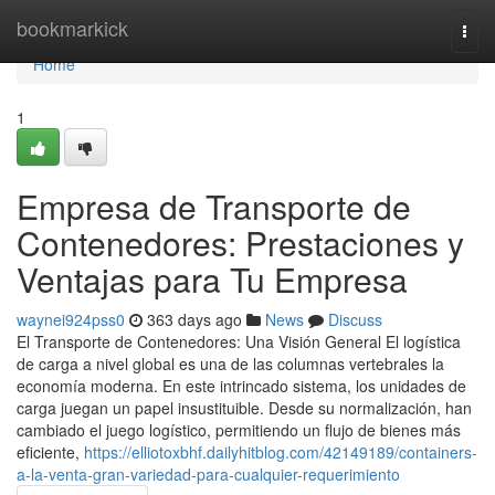
Home
bookmarkick
Togg
navi
Home
1
Empresa de Transporte de
Contenedores: Prestaciones y
Ventajas para Tu Empresa
waynei924pss0
363 days ago
News
Discuss
El Transporte de Contenedores: Una Visión General El logística
de carga a nivel global es una de las columnas vertebrales la
economía moderna. En este intrincado sistema, los unidades de
carga juegan un papel insustituible. Desde su normalización, han
cambiado el juego logístico, permitiendo un flujo de bienes más
eficiente,
https://elliotoxbhf.dailyhitblog.com/42149189/containers-
a-la-venta-gran-variedad-para-cualquier-requerimiento