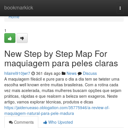
Home
bookmarkick
Togg
navi
Home
1
New Step by Step Map For
maquiagem para peles claras
hilairel910jwr7
361 days ago
News
Discuss
A maquiagem fileácil e pure para o dia a dia tem se twister uma
escolha well known entre muitas brasileiras. Com a rotina cada
vez mais acelerada, muitas mulheres buscam opções que sejam
práticas, rápidas e que realcem a beleza sem exageros. Neste
artigo, vamos explorar técnicas, produtos e dicas
https://jaidenueaso.oblogation.com/35775946/a-review-of-
maquiagem-natural-para-pele-madura
Comments
Who Upvoted