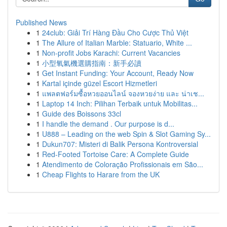
Published News
1
24club: Giải Trí Hàng Đầu Cho Cược Thủ Việt
1
The Allure of Italian Marble: Statuario, White ...
1
Non-profit Jobs Karachi: Current Vacancies
1
小型氧氣機選購指南：新手必讀
1
Get Instant Funding: Your Account, Ready Now
1
Kartal içinde güzel Escort Hizmetleri
1
แพลตฟอร์มซื้อหวยออนไลน์ จองหวยง่าย และ น่าเช...
1
Laptop 14 Inch: Pilihan Terbaik untuk Mobilitas...
1
Guide des Boissons 33cl
1
I handle the demand . Our purpose is d...
1
U888 – Leading on the web Spin & Slot Gaming Sy...
1
Dukun707: Misteri di Balik Persona Kontroversial
1
Red-Footed Tortoise Care: A Complete Guide
1
Atendimento de Coloração Profissionais em São...
1
Cheap Flights to Harare from the UK