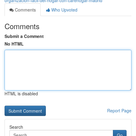
organización-fácil-del-hogar-con-carehogar-madrid
Comments
Who Upvoted
Comments
Submit a Comment
No HTML
HTML is disabled
Report Page
Search
Go