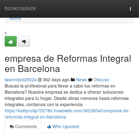
Home
bookmarkick
Togg
navi
Home
1
empresa de Reformas Integral
en Barcelona
iwanmijo028324
362 days ago
News
Discuss
Buscas la profesional para llevar a cabo tus reformas en
Barcelona? Nuestra empresa se dedica a ofrecer soluciones
integrales para tu hogar. Desde obras menores hasta reformas
integrales, contamos con la experiencia
https://kaitlynotlp752780.howeweb.com/36238340/empresa-de-
reformas-integral-en-barcelona
Comments
Who Upvoted