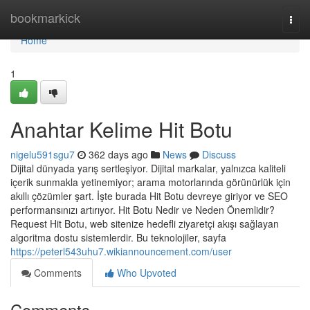
Home
bookmarkick
Togg
navi
Home
1
Anahtar Kelime Hit Botu
nigelu591sgu7
362 days ago
News
Discuss
Dijital dünyada yarış sertleşiyor. Dijital markalar, yalnızca kaliteli
içerik sunmakla yetinemiyor; arama motorlarında görünürlük için
akıllı çözümler şart. İşte burada Hit Botu devreye giriyor ve SEO
performansınızı artırıyor. Hit Botu Nedir ve Neden Önemlidir?
Request Hit Botu, web sitenize hedefli ziyaretçi akışı sağlayan
algoritma dostu sistemlerdir. Bu teknolojiler, sayfa
https://peterl543uhu7.wikiannouncement.com/user
Comments
Who Upvoted
Comments