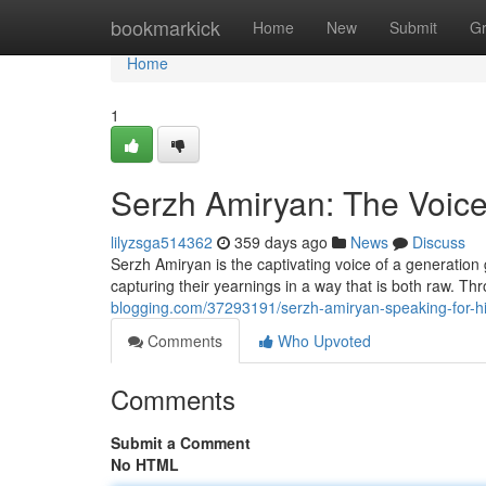
Home
bookmarkick
Home
New
Submit
G
Home
1
Serzh Amiryan: The Voice
lilyzsga514362
359 days ago
News
Discuss
Serzh Amiryan is the captivating voice of a generation
capturing their yearnings in a way that is both raw. T
blogging.com/37293191/serzh-amiryan-speaking-for-hi
Comments
Who Upvoted
Comments
Submit a Comment
No HTML