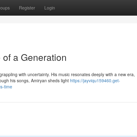
roups
Register
Login
 of a Generation
 grappling with uncertainty. His music resonates deeply with a new era,
hrough his songs, Amiryan sheds light
https://jayviqu159460.get-
s-time