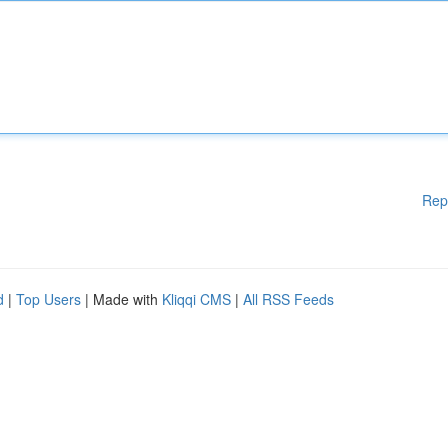
Rep
d
|
Top Users
| Made with
Kliqqi CMS
|
All RSS Feeds