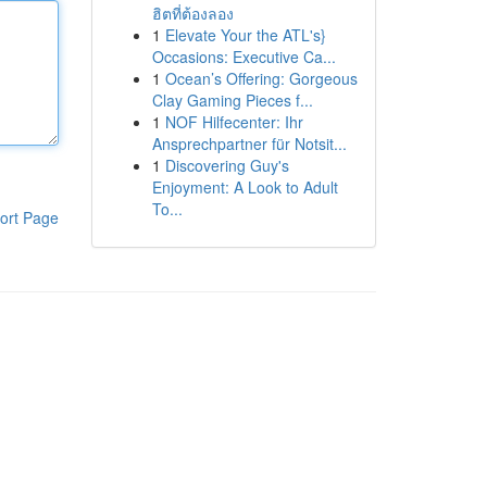
ฮิตที่ต้องลอง
1
Elevate Your the ATL's}
Occasions: Executive Ca...
1
Ocean’s Offering: Gorgeous
Clay Gaming Pieces f...
1
NOF Hilfecenter: Ihr
Ansprechpartner für Notsit...
1
Discovering Guy's
Enjoyment: A Look to Adult
To...
ort Page