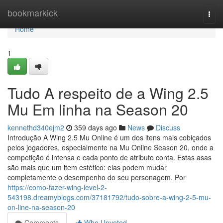
Home
bookmarkick
Togg
navi
Home
1
Tudo A respeito de a Wing 2.5
Mu Em linha na Season 20
kennethd340ejm2
359 days ago
News
Discuss
Introdução A Wing 2.5 Mu Online é um dos itens mais cobiçados
pelos jogadores, especialmente na Mu Online Season 20, onde a
competição é intensa e cada ponto de atributo conta. Estas asas
são mais que um item estético: elas podem mudar
completamente o desempenho do seu personagem. Por
https://como-fazer-wing-level-2-
543198.dreamyblogs.com/37181792/tudo-sobre-a-wing-2-5-mu-
on-line-na-season-20
Comments
Who Upvoted