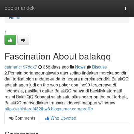
Home
bookmarkick
Togg
navi
Home
1
Fascination About balakqq
catmanc197dox7
358 days ago
News
Discuss
2.Pemain bertanggungjawab atas setiap tindakan mereka sendiri
dan terikat oleh undang-undang negara mereka sendiri. BalakQQ
adalah agen judi on the web poker domino99 terpercaya di
indonesia, pastikan daftar BalakQQ hanya di backlink aternatif
resmi BalakQQ Sebagai salah satu situs poker on the net terbaik,
BalakQQ menyediakan transaksi depost maupun withdraw
https://shintarof432thw8.blogsumer.com/profile
Comments
Who Upvoted
Comments