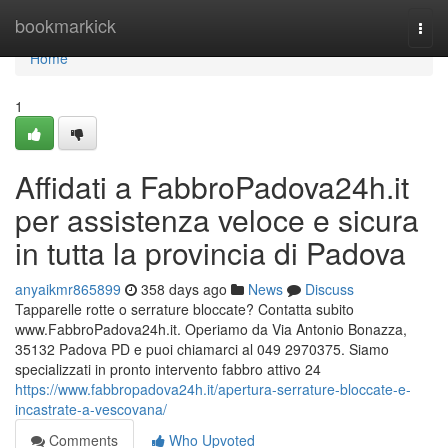
Home
bookmarkick
Togg
navi
Home
1
Affidati a FabbroPadova24h.it
per assistenza veloce e sicura
in tutta la provincia di Padova
anyaikmr865899
358 days ago
News
Discuss
Tapparelle rotte o serrature bloccate? Contatta subito
www.FabbroPadova24h.it. Operiamo da Via Antonio Bonazza,
35132 Padova PD e puoi chiamarci al 049 2970375. Siamo
specializzati in pronto intervento fabbro attivo 24
https://www.fabbropadova24h.it/apertura-serrature-bloccate-e-
incastrate-a-vescovana/
Comments
Who Upvoted