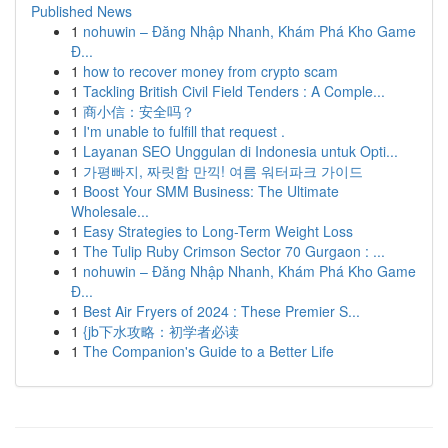
Published News
1
nohuwin – Đăng Nhập Nhanh, Khám Phá Kho Game
Đ...
1
how to recover money from crypto scam
1
Tackling British Civil Field Tenders : A Comple...
1
商小信：安全吗？
1
I'm unable to fulfill that request .
1
Layanan SEO Unggulan di Indonesia untuk Opti...
1
가평빠지, 짜릿함 만끽! 여름 워터파크 가이드
1
Boost Your SMM Business: The Ultimate
Wholesale...
1
Easy Strategies to Long-Term Weight Loss
1
The Tulip Ruby Crimson Sector 70 Gurgaon : ...
1
nohuwin – Đăng Nhập Nhanh, Khám Phá Kho Game
Đ...
1
Best Air Fryers of 2024 : These Premier S...
1
{jb下水攻略：初学者必读
1
The Companion's Guide to a Better Life