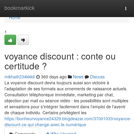
Home
bookmarkick
Togg
navi
Home
1
voyance discount : conte ou
certitude ?
mikhailr234kkk6
360 days ago
News
Discuss
La voyance discount devra toujours aussi son victoire à
l’adaptation de ses formats aux ornements de naissance actuels.
Consultation téléphonique immédiate, marketing par chat,
objection par mail ou séance vidéo : les possibilités sont multiples
et sensations pour s’intégrer facilement dans l’emploi de l'avenir
de chaque individu. Certains privilégient les
https://bonheurvoyance24329.blogdeazar.com/37001033/voyance-
discount-ce-qui-change-avec-le-numérique
Comments
Who Upvoted