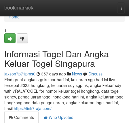
Home
bookmarkick
Togg
navi
Home
1
Informasi Togel Dan Angka
Keluar Togel Singapura
jaxson7p71pms6
357 days ago
News
Discuss
Find great angka sgp keluar hari ini, keluaran sgp hari ini live
tercepat 2022 hongkong, keluaran sdy sgp hk, angka keluar sdy
with 7RAJATOGEL for nomor keluar togel hongkong, data togel
sidney, pengeluaran togel hongkong hari ini, angka keluaran togel
hongkong and data pengeluaran, angka keluaran togel hari ini,
hasil
https://link7raja.com/
Comments
Who Upvoted