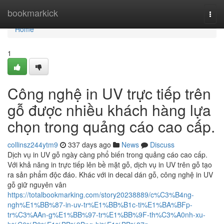
Home
bookmarkick
Togg
navi
Home
1
Công nghệ in UV trực tiếp trên
gỗ được nhiều khách hàng lựa
chọn trong quảng cáo cao cấp.
collinsz244ytm9
337 days ago
News
Discuss
Dịch vụ in UV gỗ ngày càng phổ biến trong quảng cáo cao cấp.
Với khả năng in trực tiếp lên bề mặt gỗ, dịch vụ in UV trên gỗ tạo
ra sản phẩm độc đáo. Khác với in decal dán gỗ, công nghệ in UV
gỗ giữ nguyên vân
https://totalbookmarking.com/story20238889/c%C3%B4ng-
ngh%E1%BB%87-in-uv-tr%E1%BB%B1c-ti%E1%BA%BFp-
tr%C3%AAn-g%E1%BB%97-tr%E1%BB%9F-th%C3%A0nh-xu-