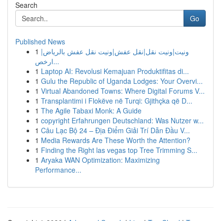
Search
Go
Published News
1
ونيت|ونيت نقل|نقل عفش|ونيت نقل عفش بالرياض|
ارخص...
1
Laptop AI: Revolusi Kemajuan Produktifitas di...
1
Gulu the Republic of Uganda Lodges: Your Overvi...
1
Virtual Abandoned Towns: Where Digital Forums V...
1
Transplantimi i Flokëve në Turqi: Gjithçka që D...
1
The Agile Tabaxi Monk: A Guide
1
copyright Erfahrungen Deutschland: Was Nutzer w...
1
Câu Lạc Bộ 24 – Địa Điểm Giải Trí Dẫn Đầu V...
1
Media Rewards Are These Worth the Attention?
1
Finding the Right las vegas top Tree Trimming S...
1
Aryaka WAN Optimization: Maximizing
Performance...