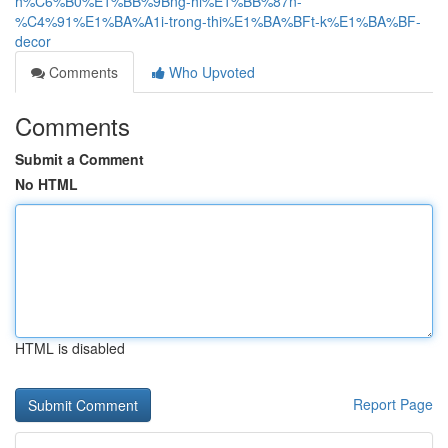
h%C6%B0%E1%BB%9Bng-hi%E1%BB%87n-
%C4%91%E1%BA%A1i-trong-thi%E1%BA%BFt-k%E1%BA%BF-
decor
Comments
Who Upvoted
Comments
Submit a Comment
No HTML
HTML is disabled
Report Page