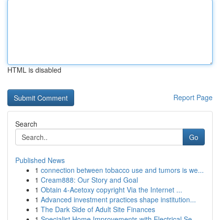
HTML is disabled
Report Page
Search
Go
Published News
1
connection between tobacco use and tumors is we...
1
Cream888: Our Story and Goal
1
Obtain 4-Acetoxy copyright Via the Internet ...
1
Advanced investment practices shape institution...
1
The Dark Side of Adult Site Finances
1
Specialist Home Improvements with Electrical Se...