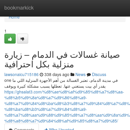
Home
bookmarkick
Home
1
صيانة غسالات في الدمام – زيارة
منزلية بكل احترافية
lawsonaicu715186
338 days ago
News
Discuss
one في مدينة الدمام، تعتبر الغسالة من أهم الأجهزة المنزلية اللي ما
يقدر أي بيت يستغني عنها. تعطلها يسبب مشكلة كبيرة ويوقف
https://ghsalat3.com/%d8%ae%d8%af%d9%85%d8%a7%d8%aa-
%d8%b5%d9%8a%d8%a7%d9%86%d8%a9-
%d8%a7%d9%84%d8%ba%d8%b3%d8%a7%d9%84%d8%a7%d8%a
%d8%ba%d8%b3%d8%a7%d9%84%d8%a9-
%d8%a7%d8%aa%d9%88%d9%85%d8%a7%d8%aa%d9%8a%d9%
%d8%a8%d8%a7%d9%84%d8%af%d9%85%d8%a7%d9%85/
Comments
Who Upvoted