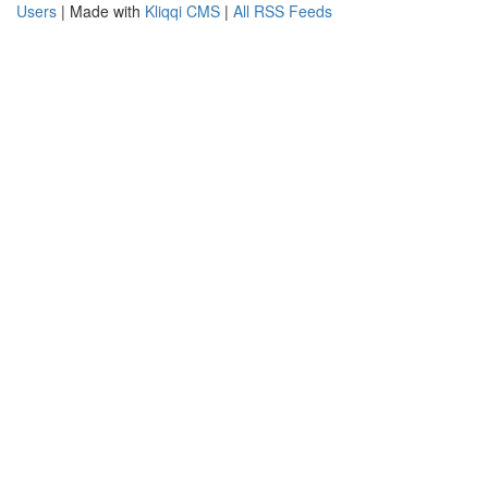
Users
| Made with
Kliqqi CMS
|
All RSS Feeds