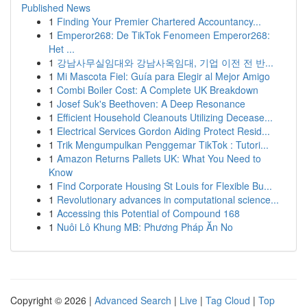
Published News
1
Finding Your Premier Chartered Accountancy...
1
Emperor268: De TikTok Fenomeen Emperor268:
Het ...
1
강남사무실임대와 강남사옥임대, 기업 이전 전 반...
1
Mi Mascota Fiel: Guía para Elegir al Mejor Amigo
1
Combi Boiler Cost: A Complete UK Breakdown
1
Josef Suk's Beethoven: A Deep Resonance
1
Efficient Household Cleanouts Utilizing Decease...
1
Electrical Services Gordon Aiding Protect Resid...
1
Trik Mengumpulkan Penggemar TikTok : Tutori...
1
Amazon Returns Pallets UK: What You Need to
Know
1
Find Corporate Housing St Louis for Flexible Bu...
1
Revolutionary advances in computational science...
1
Accessing this Potential of Compound 168
1
Nuôi Lô Khung MB: Phương Pháp Ăn No
Copyright © 2026 |
Advanced Search
|
Live
|
Tag Cloud
|
Top