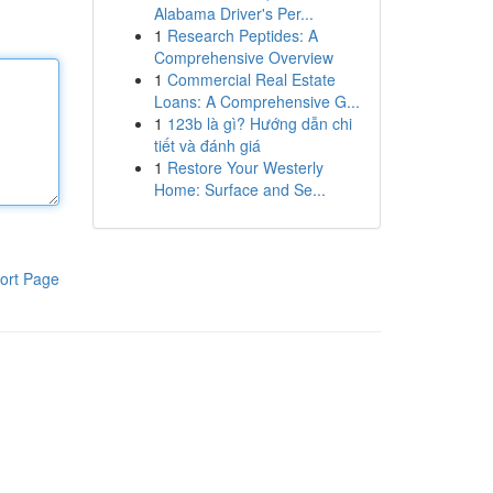
Alabama Driver's Per...
1
Research Peptides: A
Comprehensive Overview
1
Commercial Real Estate
Loans: A Comprehensive G...
1
123b là gì? Hướng dẫn chi
tiết và đánh giá
1
Restore Your Westerly
Home: Surface and Se...
ort Page