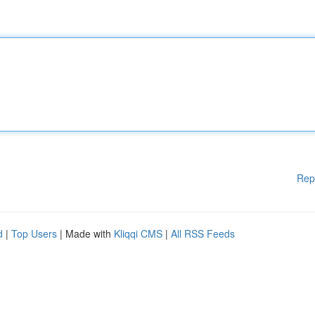
Rep
d
|
Top Users
| Made with
Kliqqi CMS
|
All RSS Feeds