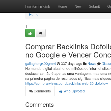
Home
bookmarkick
Home
New
Submit
G
Home
1
Comprar Backlinks Dofoll
no Google e Vencer Conc
gallagherg420gmr4
337 days ago
News
Discu
No mundo digital atual, onde milhões de internet sit
destacar-se não é apenas uma vantagem, mas uma ne
na primeira página de resultados significa mais cliqu
https://comprarviews.com/backlinks-web-20-dofollow
Comments
Who Upvoted
Comments