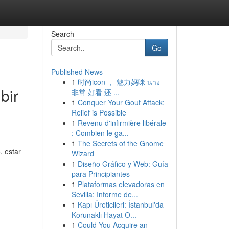
Search
Go
Published News
1
时尚icon ， 魅力妈咪 นาง
bir
非常 好看 还 ...
1
Conquer Your Gout Attack:
Relief is Possible
1
Revenu d'infirmière libérale
: Combien le ga...
1
The Secrets of the Gnome
 estar
Wizard
1
Diseño Gráfico y Web: Guía
para Principiantes
1
Plataformas elevadoras en
Sevilla: Informe de...
1
Kapı Üreticileri: İstanbul'da
Korunaklı Hayat O...
1
Could You Acquire an