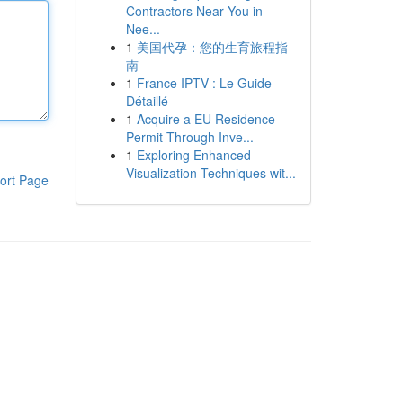
Contractors Near You in
Nee...
1
美国代孕：您的生育旅程指
南
1
France IPTV : Le Guide
Détaillé
1
Acquire a EU Residence
Permit Through Inve...
1
Exploring Enhanced
Visualization Techniques wit...
ort Page