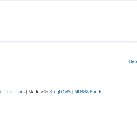
Rep
d
|
Top Users
| Made with
Kliqqi CMS
|
All RSS Feeds