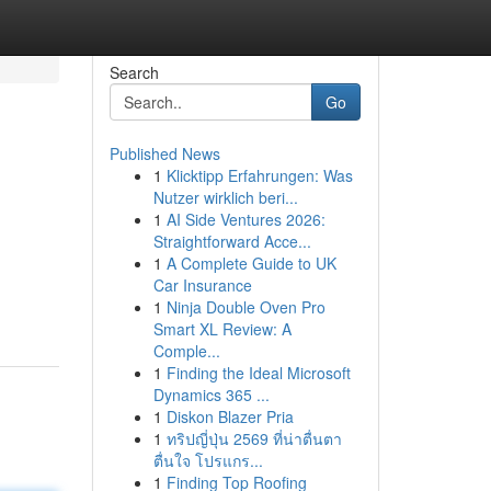
Search
Go
Published News
1
Klicktipp Erfahrungen: Was
Nutzer wirklich beri...
1
AI Side Ventures 2026:
Straightforward Acce...
1
A Complete Guide to UK
Car Insurance
1
Ninja Double Oven Pro
Smart XL Review: A
Comple...
1
Finding the Ideal Microsoft
Dynamics 365 ...
1
Diskon Blazer Pria
1
ทริปญี่ปุ่น 2569 ที่น่าตื่นตา
ตื่นใจ โปรแกร...
1
Finding Top Roofing