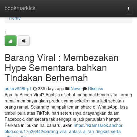
Home
bookmarkick
Togg
navi
Home
1
Barang Viral : Membezakan
Hype Sementara bahkan
Tindakan Berhemah
peterv628trp1
335 days ago
News
Discuss
Apa Itu Benda Viral? Apabila disebut mengenai benda viral, orang
ramai membayangkan produk yang sekelip mata jadi sebutan
orang ramai. Sekarang nampak teman share di WhatsApp, lusa
timbul pula atas TikTok, hari seterusnya ditayangkan dalam
Facebook, dan secara tak sengaja ia jadi perbualan hangat.
Perkara ini bukan hal baharu, akan
https://ikramssrok.anchor-
blog.com/17526442/barang-viral-antara-aliran-ringkas-serta-