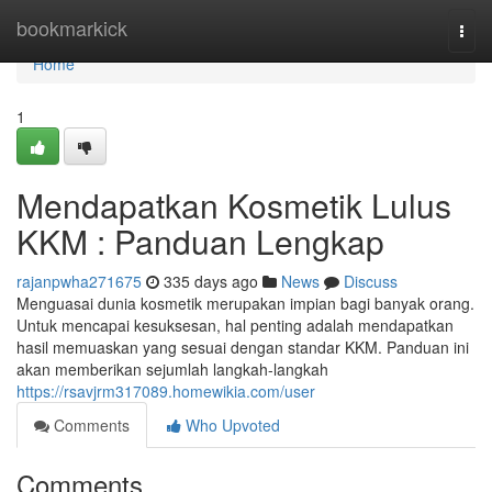
Home
bookmarkick
Togg
navi
Home
1
Mendapatkan Kosmetik Lulus
KKM : Panduan Lengkap
rajanpwha271675
335 days ago
News
Discuss
Menguasai dunia kosmetik merupakan impian bagi banyak orang.
Untuk mencapai kesuksesan, hal penting adalah mendapatkan
hasil memuaskan yang sesuai dengan standar KKM. Panduan ini
akan memberikan sejumlah langkah-langkah
https://rsavjrm317089.homewikia.com/user
Comments
Who Upvoted
Comments