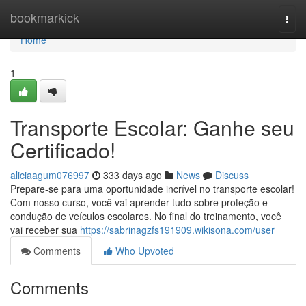
Home
bookmarkick
Togg
navi
Home
1
Transporte Escolar: Ganhe seu
Certificado!
aliciaagum076997
333 days ago
News
Discuss
Prepare-se para uma oportunidade incrível no transporte escolar!
Com nosso curso, você vai aprender tudo sobre proteção e
condução de veículos escolares. No final do treinamento, você
vai receber sua
https://sabrinagzfs191909.wikisona.com/user
Comments
Who Upvoted
Comments