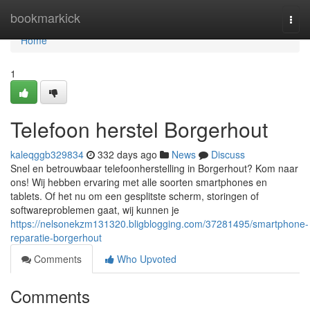
Home
bookmarkick
Togg
navi
Home
1
Telefoon herstel Borgerhout
kaleqggb329834
332 days ago
News
Discuss
Snel en betrouwbaar telefoonherstelling in Borgerhout? Kom naar
ons! Wij hebben ervaring met alle soorten smartphones en
tablets. Of het nu om een gesplitste scherm, storingen of
softwareproblemen gaat, wij kunnen je
https://nelsonekzm131320.bligblogging.com/37281495/smartphone-
reparatie-borgerhout
Comments
Who Upvoted
Comments