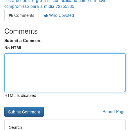
fios-a-ecobraz-org-e-a-sustentabilidade-como-um-novo-
compromisso-para-a-mídia-72755335
Comments
Who Upvoted
Comments
Submit a Comment
No HTML
HTML is disabled
Report Page
Search