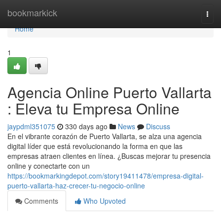
Home
bookmarkick
Togg
navi
Home
1
Agencia Online Puerto Vallarta
: Eleva tu Empresa Online
jaypdml351075
330 days ago
News
Discuss
En el vibrante corazón de Puerto Vallarta, se alza una agencia
digital líder que está revolucionando la forma en que las
empresas atraen clientes en línea. ¿Buscas mejorar tu presencia
online y conectarte con un
https://bookmarkingdepot.com/story19411478/empresa-digital-
puerto-vallarta-haz-crecer-tu-negocio-online
Comments
Who Upvoted