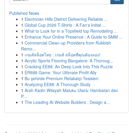
Published News
1
Electrician Hills District Delivering Reliable ...
1
Global Cup 2026 T-Shirts : A Fan's Initial ...
1
What to Look for in a Topsfield top Remodeling ...
1
Enhance Your Online Presence : A Guide to SMM ...
1
Commercial Clean-up Providers from Rubbish
Remo...
1
เกมส์สล็อตไทย : เกมส์ สล็อตที่คุณต้องลอง!
1
Acrylic Sports Flooring Bangalore: A Thoroug...
1
Cracking EE88: An Deep Look Into This Puzzle
1
ER888 Game: Your Ultimate Profit Ally
1
Bu şehirde Premium Refakatçi Tesisleri
1
Analyzing EE88: A Thorough Study
1
Arah Kadin Wilayah Maluku Utara: Hambatan dan
P...
1
The Leading AI Website Builders : Design a...