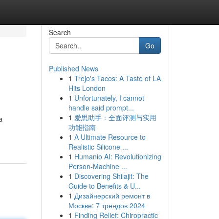
Search
Go
Published News
1
Trejo's Tacos: A Taste of LA
Hits London
1
Unfortunately, I cannot
handle said prompt...
1
爱思助手：全面评测与实用
a
功能指南
1
A Ultimate Resource to
Realistic Silicone ...
1
Humanio AI: Revolutionizing
Person-Machine ...
1
Discovering Shilajit: The
Guide to Benefits & U...
1
Дизайнерский ремонт в
Москве: 7 трендов 2024
1
Finding Relief: Chiropractic