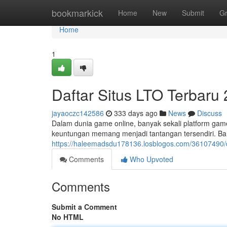
Home
bookmarkick
Home
New
Submit
G
Home
1
Daftar Situs LTO Terbaru
jayaoczc142586
333 days ago
News
Discuss
Dalam dunia game online, banyak sekali platform gam
keuntungan memang menjadi tantangan tersendiri. Ban
https://haleemadsdu178136.losblogos.com/36107490/da
Comments
Who Upvoted
Comments
Submit a Comment
No HTML