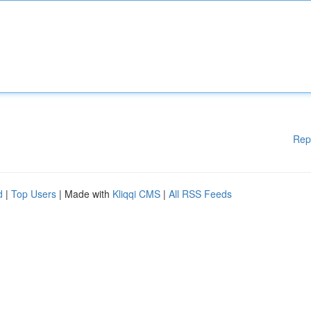
Rep
d
|
Top Users
| Made with
Kliqqi CMS
|
All RSS Feeds