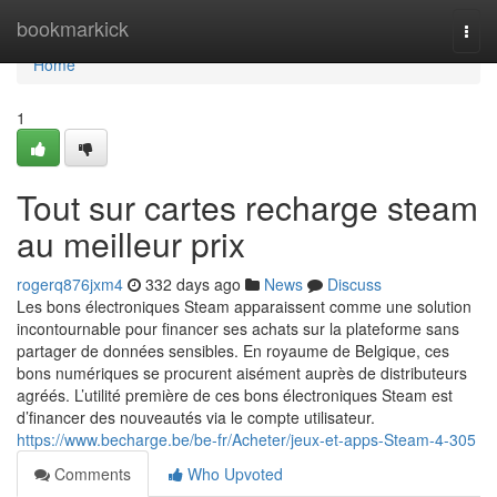
Home
bookmarkick
Togg
navi
Home
1
Tout sur cartes recharge steam
au meilleur prix
rogerq876jxm4
332 days ago
News
Discuss
Les bons électroniques Steam apparaissent comme une solution
incontournable pour financer ses achats sur la plateforme sans
partager de données sensibles. En royaume de Belgique, ces
bons numériques se procurent aisément auprès de distributeurs
agréés. L’utilité première de ces bons électroniques Steam est
d’financer des nouveautés via le compte utilisateur.
https://www.becharge.be/be-fr/Acheter/jeux-et-apps-Steam-4-305
Comments
Who Upvoted