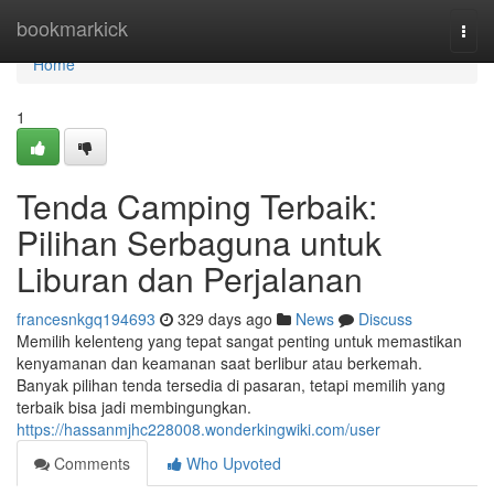
Home
bookmarkick
Togg
navi
Home
1
Tenda Camping Terbaik:
Pilihan Serbaguna untuk
Liburan dan Perjalanan
francesnkgq194693
329 days ago
News
Discuss
Memilih kelenteng yang tepat sangat penting untuk memastikan
kenyamanan dan keamanan saat berlibur atau berkemah.
Banyak pilihan tenda tersedia di pasaran, tetapi memilih yang
terbaik bisa jadi membingungkan.
https://hassanmjhc228008.wonderkingwiki.com/user
Comments
Who Upvoted