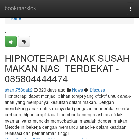
Home
bookmarkick
Togg
navi
Home
1
HIPNOTERAPI ANAK SUSAH
MAKAN NASI TERDEKAT -
085804444474
shant753qak2
329 days ago
News
Discuss
Hipnoterapi dapat menjadi pilihan terapi yang efektif untuk anak-
anak yang mempunyai kesulitan dalam makan. Dengan
mendukung anak untuk menyadari pengalaman mereka secara
berbeda, hipnoterapi dapat membantu mengatasi rasa tidak
nyaman yang mungkin menyebabkan masalah dengan makan.
Metode ini bekerja dengan memandu anak ke dalam keadaan
relaksasi dan pemahaman tinggi