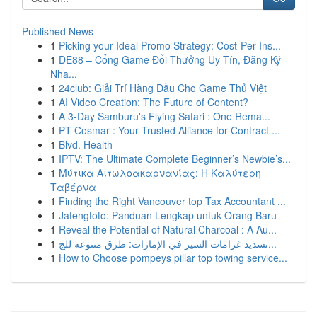
Published News
1
Picking your Ideal Promo Strategy: Cost-Per-Ins...
1
DE88 – Cổng Game Đổi Thưởng Uy Tín, Đăng Ký
Nha...
1
24club: Giải Trí Hàng Đầu Cho Game Thủ Việt
1
AI Video Creation: The Future of Content?
1
A 3-Day Samburu's Flying Safari : One Rema...
1
PT Cosmar : Your Trusted Alliance for Contract ...
1
Blvd. Health
1
IPTV: The Ultimate Complete Beginner’s Newbie’s...
1
Μύτικα Αιτωλοακαρνανίας: Η Καλύτερη
Ταβέρνα
1
Finding the Right Vancouver top Tax Accountant ...
1
Jatengtoto: Panduan Lengkap untuk Orang Baru
1
Reveal the Potential of Natural Charcoal : A Au...
1
تسديد غرامات السير في الإمارات: طرق متنوعة للج...
1
How to Choose pompeys pillar top towing service...