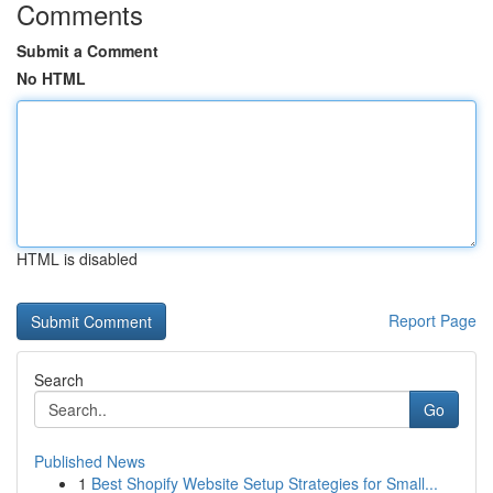
Comments
Submit a Comment
No HTML
HTML is disabled
Report Page
Search
Go
Published News
1
Best Shopify Website Setup Strategies for Small...