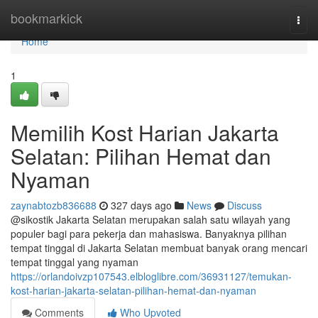
Home
bookmarkick
Togg
navi
Home
1
Memilih Kost Harian Jakarta
Selatan: Pilihan Hemat dan
Nyaman
zaynabtozb836688
327 days ago
News
Discuss
@sikostik Jakarta Selatan merupakan salah satu wilayah yang
populer bagi para pekerja dan mahasiswa. Banyaknya pilihan
tempat tinggal di Jakarta Selatan membuat banyak orang mencari
tempat tinggal yang nyaman
https://orlandoivzp107543.elbloglibre.com/36931127/temukan-
kost-harian-jakarta-selatan-pilihan-hemat-dan-nyaman
Comments
Who Upvoted