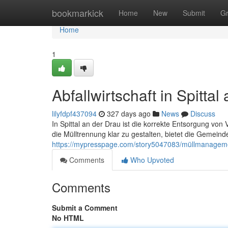
Home
bookmarkick
Home
New
Submit
G
Home
1
Abfallwirtschaft in Spittal
lilyfdpf437094
327 days ago
News
Discuss
In Spittal an der Drau ist die korrekte Entsorgung vo
die Mülltrennung klar zu gestalten, bietet die Gemeind
https://mypresspage.com/story5047083/müllmanagement
Comments
Who Upvoted
Comments
Submit a Comment
No HTML