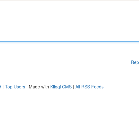
Rep
d
|
Top Users
| Made with
Kliqqi CMS
|
All RSS Feeds