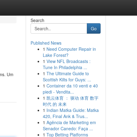
Search
Go
Published News
1
Need Computer Repair in
Lake Forest?
1
View NFL Broadcasts :
Tune In Philadelphia ...
1
The Ultimate Guide to
ums. Um
Scottish Kilts for Guys: ...
1
Container da 10 venti e 40
piedi - Vendita...
1
凯云体育 ： 驱动 体育 数字
时代 的 未来
1
Indian Matka Guide: Matka
420, Final Ank & Trus...
1
Agência de Marketing em
Senador Canedo: Faça ...
1
Top Betting Platforms