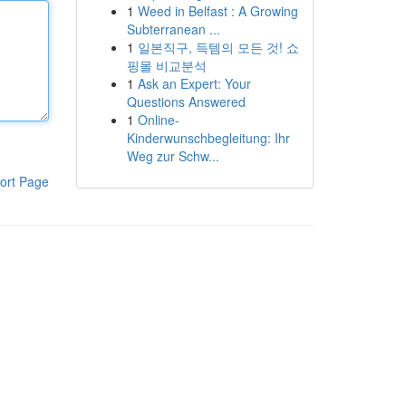
1
Weed in Belfast : A Growing
Subterranean ...
1
일본직구, 득템의 모든 것! 쇼
핑몰 비교분석
1
Ask an Expert: Your
Questions Answered
1
Online-
Kinderwunschbegleitung: Ihr
Weg zur Schw...
ort Page