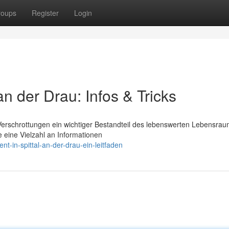
roups
Register
Login
 an der Drau: Infos & Tricks
n Verschrottungen ein wichtiger Bestandteil des lebenswerten Lebensra
e eine Vielzahl an Informationen
-in-spittal-an-der-drau-ein-leitfaden