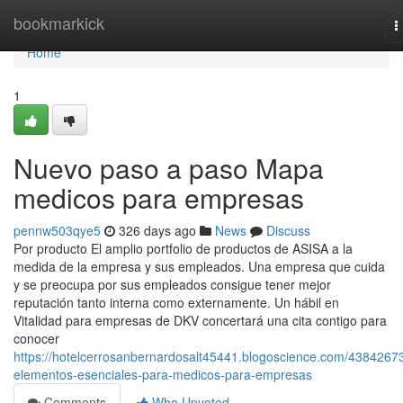
Home
bookmarkick
T
n
Home
1
Nuevo paso a paso Mapa
medicos para empresas
pennw503qye5
326 days ago
News
Discuss
Por producto El amplio portfolio de productos de ASISA a la
medida de la empresa y sus empleados. Una empresa que cuida
y se preocupa por sus empleados consigue tener mejor
reputación tanto interna como externamente. Un hábil en
Vitalidad para empresas de DKV concertará una cita contigo para
conocer
https://hotelcerrosanbernardosalt45441.blogoscience.com/43842673
elementos-esenciales-para-medicos-para-empresas
Comments
Who Upvoted