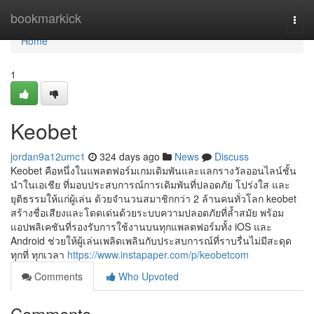
Home
bookmarkick
Togg
navi
Home
1
Keobet
jordan9a12umc1
324 days ago
News
Discuss
Keobet คือหนึ่งในแพลตฟอร์มเกมเดิมพันและแลกรางวัลออนไลน์ชั้น
นำในเอเชีย ที่มอบประสบการณ์การเดิมพันที่ปลอดภัย โปร่งใส และ
ยุติธรรมให้แก่ผู้เล่น ด้วยจำนวนสมาชิกกว่า 2 ล้านคนทั่วโลก keobet
สร้างชื่อเสียงและโดดเด่นด้วยระบบความปลอดภัยที่ล้ำสมัย พร้อม
แอปพลิเคชันที่รองรับการใช้งานบนทุกแพลตฟอร์มทั้ง iOS และ
Android ช่วยให้ผู้เล่นเพลิดเพลินกับประสบการณ์ที่ราบรื่นไม่มีสะดุด
ทุกที่ ทุกเวลา
https://www.instapaper.com/p/keobetcom
Comments
Who Upvoted
Comments