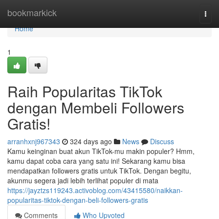
Home
bookmarkick
Togg
navi
Home
1
Raih Popularitas TikTok
dengan Membeli Followers
Gratis!
arranhxnj967343
324 days ago
News
Discuss
Kamu keinginan buat akun TikTok-mu makin populer? Hmm,
kamu dapat coba cara yang satu ini! Sekarang kamu bisa
mendapatkan followers gratis untuk TikTok. Dengan begitu,
akunmu segera jadi lebih terlihat populer di mata
https://jayztzs119243.activoblog.com/43415580/naikkan-
popularitas-tiktok-dengan-beli-followers-gratis
Comments
Who Upvoted